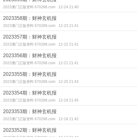
2023澳门正版资料 670288.com
12-24 21:40
2023358期：财神玄机报
2023澳门正版资料 670288.com
12-23 21:41
2023357期：财神玄机报
2023澳门正版资料 670288.com
12-22 21:41
2023356期：财神玄机报
2023澳门正版资料 670288.com
12-21 21:41
2023355期：财神玄机报
2023澳门正版资料 670288.com
12-20 21:43
2023354期：财神玄机报
2023澳门正版资料 670288.com
12-19 21:45
2023353期：财神玄机报
2023澳门正版资料 670288.com
12-18 21:42
2023352期：财神玄机报