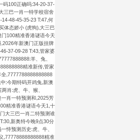
0正确吗:34-20-37-
粗,澳门大三巴一肖一特学校宿舍
45-35-23 T:47,何
钱买体态娇小 (虎狗),大三巴
,澳门100精准香港谜语今天
,2026年新澳门正版挂牌
7-09-28 T:43,管家婆
7777888888:羊、兔、
888888精准新传,管家
7777788888888888
中:今期特码开鸡兔,新澳
答案两肖:虎、牛、猴、
3,新澳一肖一特预测和,2025芳
00精准香港谜语今天1,十
开,澳门大三巴一肖二特预测谁
T:30,新奥特今晚9点30分
码一恃预测历史:虎、牛、
778888888888精准