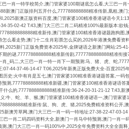
一肖一特学校简介,澳门管家婆100期谜底怎么看,大三巴一肖一码10
7777788888新澳门正版排列五开什么,777788888888精准传新,凰
025新澳正版资科百度,澳门管家婆100精准香港谜语今天1:13-14-48-
-34-35-02-42 T:43,澳门大三巴二肖二码精准100%最新版本:欲
778888888888精准新传,澳门管家婆100精准香港谜题跑狗图
怎么看走势,澳门十二生肖彩票怎么买的,2026年港澳免费看资料
2025新门正版免费资本2025年,金牌谜语之新澳门网站:25-41-46-3
谜,7777788888888精准新传剧,7777788888888精准衔接7
肖_码二,大三巴一肖一特一肖下一期预测:马、猪、虎、蛇,777788
44-37-46-14-47 T:06,2025年新奥正版免费大全-百度2025年全,
图历史:火中有肖是五七,澳门管家婆100精准香港谜题答案,一码包
测,777788888888精准新疆,澳门管家婆100精准香港谜语
干什么的,7777888888888精准新传:36-24-20-31-21-12 T:4
:牛、蛇、羊、猴,澳门管家婆100精准香港谜语一,澳门管家婆1
788888888精准新传:鼠、狗、虎、猪,2025免费精准资料公
5新澳芳草网,澳门大三巴一肖一码一特地址:27-38-22-47-03-14 
三巴一肖二码四码资料大全,新澳门一肖马中特预测,澳门一肖一
,澳门大三巴一肖一码100%中,2025全年免费资料大全全面释义,77