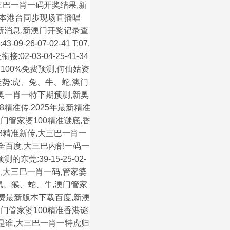
大三巴一肖一码开奖结果,新
案,香港本港台同步现场直播唱
中最新消息,新澳门开奖记录查
-07-02-41 T:07,
-03-04-25-41-34
100%免费预测,何仙姑资
势:虎、兔、牛、蛇,澳门
1,新奥一肖一特下期预测,新奥
8精准传,2025年最新精准
门管家婆100精准谜底,香
88888精准新传,大三巴一肖一
资料大全百度,大三巴内部一码一
:39-15-25-02-
下期预测,大三巴一肖一码,管家婆
鼠、猴、蛇、牛,澳门管家
免费最新版本下载百度,新澳
,澳门管家婆100精准香港谜
是谁,大三巴一肖一特虎归