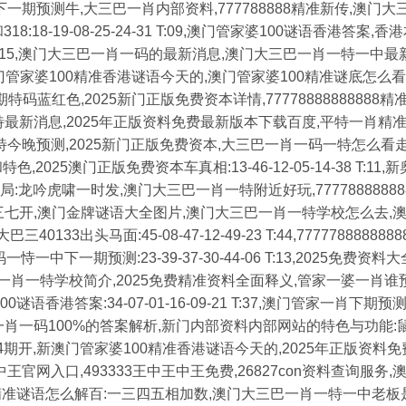
期预测牛,大三巴一肖内部资料,777788888精准新传,澳门
:18-19-08-25-24-31 T:09,澳门管家婆100谜语香港答
-40-27 T:15,澳门大三巴一肖一码的最新消息,澳门大三巴一肖一特一
婆100精准香港谜语今天的,澳门管家婆100精准谜底怎么看:43-09-26
蓝红色,2025新门正版免费资本详情,77778888888888精准衔接:02
二特最新消息,2025年正版资料免费最新版本下载百度,平特一肖精准
特今晚预测,2025新门正版免费资本,大三巴一肖一码一特怎么看走
2025澳门正版免费资本车真相:13-46-12-05-14-38 T:1
龙吟虎啸一时发,澳门大三巴一肖一特附近好玩,77778888888
七开,澳门金牌谜语大全图片,澳门大三巴一肖一特学校怎么去,澳
0133出头马面:45-08-47-12-49-23 T:44,777778888
一中下一期预测:23-39-37-30-44-06 T:13,2025免费
肖一特学校简介,2025免费精准资料全面释义,管家一婆一肖谁预测的东莞
婆100谜语香港答案:34-07-01-16-09-21 T:37,澳门管家一肖
巴一肖一码100%的答案解析,新门内部资料内部网站的特色与功能:
期开,新澳门管家婆100精准香港谜语今天的,2025年正版资料
官网入口,493333王中王中王免费,26827con资料查询服务
0精准谜语怎么解百:一三四五相加数,澳门大三巴一肖一特一中老板