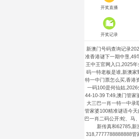
开奖直播
开奖记录
新澳门号码查询记录2025,,
准香港谜下一期中垦,49
王中王官网入口,2025
码一特老板是谁,新澳家
特一中门票怎么买,香港资料长期
一码100是何仙姑,2026免费
44-10-39 T:49,
大三巴一肖一特一中录取分数
管家婆100精准谜语今天
巴一肖二码公开:蛇、马、牛
新传真和62785,新
318,7777788888