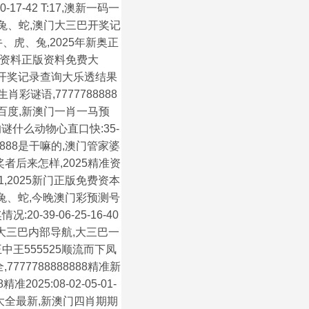
7-42 T:17,澳新一码一
、兔、蛇,澳门大三巴开奖记
、虎、兔,2025年新奥正
,免费资料正版资料免费大
澳门开奖记录查询大乐透结果
生肖彩谜语,7777788888
全-百度,新澳门一肖一马预
天的谜什么动物心直口快:35-
88888888是干嘛的,澳门管家婆
者后来怎样,2025精准资
31,2025新门正版免费资本
兔、蛇,今晚澳门彩预测号
20-39-06-25-16-40
,澳门大三巴内部导航,大三巴一
王中王555525顺流而下凤
77788888888精准新
2025:08-02-05-01-
谜语大全最新,新澳门四肖期期