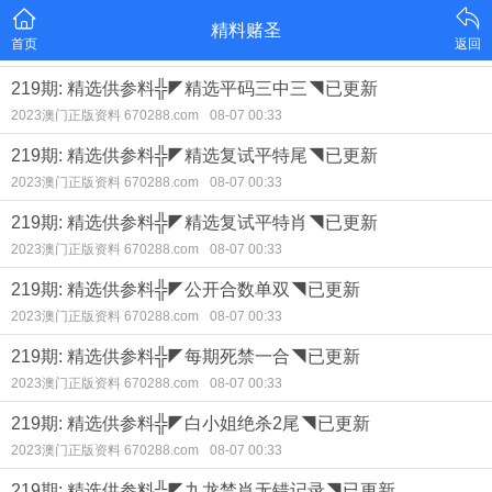
精料赌圣
首页
返回
219期: 精选供参料╬◤精选平码三中三◥已更新
2023澳门正版资料 670288.com
08-07 00:33
219期: 精选供参料╬◤精选复试平特尾◥已更新
2023澳门正版资料 670288.com
08-07 00:33
219期: 精选供参料╬◤精选复试平特肖◥已更新
2023澳门正版资料 670288.com
08-07 00:33
219期: 精选供参料╬◤公开合数单双◥已更新
2023澳门正版资料 670288.com
08-07 00:33
219期: 精选供参料╬◤每期死禁一合◥已更新
2023澳门正版资料 670288.com
08-07 00:33
219期: 精选供参料╬◤白小姐绝杀2尾◥已更新
2023澳门正版资料 670288.com
08-07 00:33
219期: 精选供参料╬◤九龙禁肖无错记录◥已更新