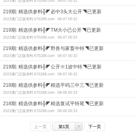
2023澳门正版资料 670288.com
08-07 00:32
219期: 精选供参料╬◤必中3头大公开◥已更新
2023澳门正版资料 670288.com
08-07 00:32
219期: 精选供参料╬◤TM大小已公开◥已更新
2023澳门正版资料 670288.com
08-07 00:32
219期: 精选供参料╬◤野兽与家畜中特◥已更新
2023澳门正版资料 670288.com
08-07 00:32
219期: 精选供参料╬◤公开※1波中特◥已更新
2023澳门正版资料 670288.com
08-07 00:32
218期: 精选供参料╬◤精选平码三中三◥已更新
2023澳门正版资料 670288.com
08-06 00:33
218期: 精选供参料╬◤精选复试平特尾◥已更新
2023澳门正版资料 670288.com
08-06 00:33
上一页
第1页
下一页