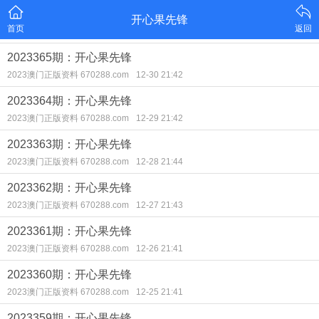
开心果先锋
首页
返回
2023365期：开心果先锋
2023澳门正版资料 670288.com
12-30 21:42
2023364期：开心果先锋
2023澳门正版资料 670288.com
12-29 21:42
2023363期：开心果先锋
2023澳门正版资料 670288.com
12-28 21:44
2023362期：开心果先锋
2023澳门正版资料 670288.com
12-27 21:43
2023361期：开心果先锋
2023澳门正版资料 670288.com
12-26 21:41
2023360期：开心果先锋
2023澳门正版资料 670288.com
12-25 21:41
2023359期：开心果先锋