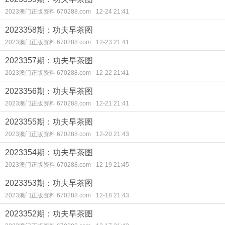
2023澳门正版资料 670288.com
12-24 21:41
2023358期：功夫早茶图
2023澳门正版资料 670288.com
12-23 21:41
2023357期：功夫早茶图
2023澳门正版资料 670288.com
12-22 21:41
2023356期：功夫早茶图
2023澳门正版资料 670288.com
12-21 21:41
2023355期：功夫早茶图
2023澳门正版资料 670288.com
12-20 21:43
2023354期：功夫早茶图
2023澳门正版资料 670288.com
12-19 21:45
2023353期：功夫早茶图
2023澳门正版资料 670288.com
12-18 21:43
2023352期：功夫早茶图