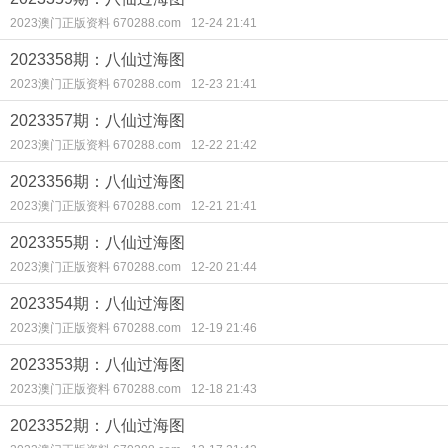
2023澳门正版资料 670288.com
12-24 21:41
2023358期：八仙过海图
2023澳门正版资料 670288.com
12-23 21:41
2023357期：八仙过海图
2023澳门正版资料 670288.com
12-22 21:42
2023356期：八仙过海图
2023澳门正版资料 670288.com
12-21 21:41
2023355期：八仙过海图
2023澳门正版资料 670288.com
12-20 21:44
2023354期：八仙过海图
2023澳门正版资料 670288.com
12-19 21:46
2023353期：八仙过海图
2023澳门正版资料 670288.com
12-18 21:43
2023352期：八仙过海图