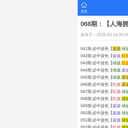
首页
068期：【人海
发表于：2025-03-16 00:55
041期:必中波色【
蓝
波
.
绿
042期:必中波色【
蓝
波
.
红
043期:必中波色【
绿
波
.
红
044期:必中波色【
绿
波
.
蓝
045期:必中波色【
绿
波
.
蓝
046期:必中波色【
红
波
.
蓝
047期:必中波色【
红
波
.
绿
048期:必中波色【
红
波
.
绿
049期:必中波色【
蓝
波
.
绿
050期:必中波色【
蓝
波
.
绿
051期:必中波色【
蓝
波
.
绿
052期:必中波色【
红
波
.
绿