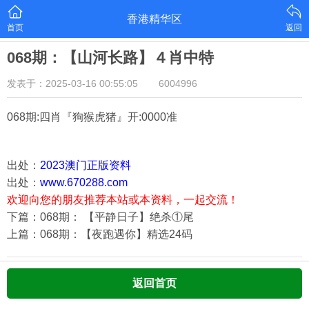
香港精华区
首页
返回
068期：【山河长路】４肖中特
发表于：2025-03-16 00:55:05
6004996
068期:四肖『狗猴虎猪
』开:0000准
出处：
2023澳门正版资料
出处：
www.670288.com
欢迎向您的朋友推荐本站或本资料，一起交流！
下篇：068期： 【平静日子】绝杀①尾
上篇：068期：【夜跑遇你】精选24码
返回首页