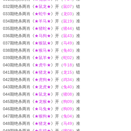
032期绝杀两肖《
★鼠龙★
》开（
鼠07
）错
033期绝杀两肖《
★蛇牛★
》开（
龙03
）准
034期绝杀两肖《
★羊马★
》开（
鼠19
）准
035期绝杀两肖《
★猪蛇★
》开（
猪44
）错
036期绝杀两肖《
★马狗★
》开（
鼠43
）准
037期绝杀两肖《
★猴鼠★
》开（
马49
）准
038期绝杀两肖《
★猴马★
》开（
兔40
）准
039期绝杀两肖《
★鼠羊★
》开（
蛇02
）准
040期绝杀两肖《
★虎牛★
》开（
牛18
）错
041期绝杀两肖《
★猪龙★
》开（
龙15
）错
042期绝杀两肖《
★虎狗★
》开（
鸡34
）准
043期绝杀两肖《
★龙虎★
》开（
兔40
）准
044期绝杀两肖《
★鼠龙★
》开（
猪08
）准
045期绝杀两肖《
★龙猴★
》开（
狗09
）准
046期绝杀两肖《
★马兔★
》开（
狗09
）准
047期绝杀两肖《
★猴狗★
》开（
兔04
）准
048期绝杀两肖《
★猪龙★
》开（
马49
）准
049期绝杀两肖《
★牛鸡★
》开（
猪08
）准