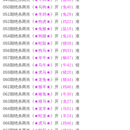
050期绝杀两肖《
★马狗★
》开（
兔40
）准
051期绝杀两肖《
★羊鸡★
》开（
兔28
）准
052期绝杀两肖《
★狗虎★
》开（
鸡22
）准
053期绝杀两肖《
★兔猴★
》开（
鼠19
）准
054期绝杀两肖《
★狗猪★
》开（
兔16
）准
055期绝杀两肖《
★蛇鼠★
》开（
猪08
）准
056期绝杀两肖《
★狗马★
》开（
狗33
）准
057期绝杀两肖《
★羊牛★
》开（
猴47
）准
058期绝杀两肖《
★马牛★
》开（
牛42
）错
059期绝杀两肖《
★虎马★
》开（
猪20
）准
060期绝杀两肖《
★龙兔★
》开（
猪44
）准
061期绝杀两肖《
★猴羊★
》开（
鸡46
）准
062期绝杀两肖《
★猴兔★
》开（
牛30
）准
063期绝杀两肖《
★猪马★
》开（
龙27
）准
064期绝杀两肖《
★龙羊★
》开（
马01
）准
065期绝杀两肖《
★蛇龙★
》开（
羊24
）准
066期绝杀两肖《
★虎马★
》开（
鸡46
）准