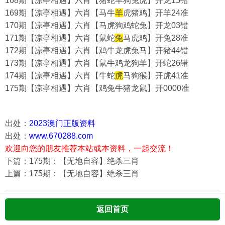
168期【凉亭相遇】六肖【
猪蛇羊
狗兔虎
】
开龙15错
169期【凉亭相遇】六肖【马牛
羊
虎猪鸡】
开羊24准
170期【凉亭相遇】六肖【马虎狗鸡蛇兔】
开龙03错
171期【凉亭相遇】六肖【鼠蛇
兔
马虎鸡】
开兔28准
172期【凉亭相遇】六肖【鸡牛龙虎兔马】
开猪44错
173期【凉亭相遇】六肖【鼠牛鸡龙狗羊】
开蛇26错
174期【凉亭相遇】六肖【牛蛇
虎
马狗猴】
开虎41准
175期【凉亭相遇】六肖【鸡兔牛猪龙鼠】
开0000准
出处：
2023澳门正版资料
出处：
www.670288.com
欢迎向您的朋友推荐本站或本资料，一起交流！
下篇：175期：【无地自容】绝杀三肖
上篇：175期：【无地自容】绝杀三肖
返回首页