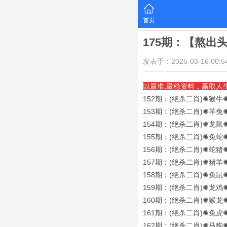
首页
175期：【熬出
发表于：2025-03-16 00:54
以最准,最稳资料，赢取人
152期：(绝杀二肖)✺猴牛
153期：(绝杀二肖)✺羊兔
154期：(绝杀二肖)✺龙鼠
155期：(绝杀二肖)✺兔蛇
156期：(绝杀二肖)✺蛇猪
157期：(绝杀二肖)✺猪羊
158期：(绝杀二肖)✺兔鼠
159期：(绝杀二肖)✺龙鸡
160期：(绝杀二肖)✺猴龙
161期：(绝杀二肖)✺兔虎
162期：(绝杀二肖)✺马狗