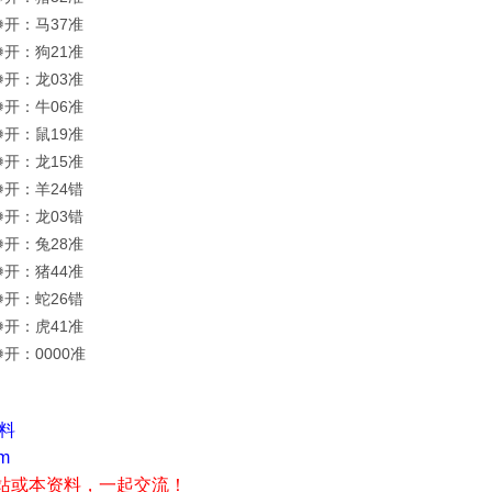
✺开：马37准
✺开：狗21准
✺开：龙03准
✺开：牛06准
✺开：鼠19准
✺开：龙15准
✺开：羊24错
✺开：龙03错
✺开：兔28准
✺开：猪44准
✺开：蛇26错
✺开：虎41准
✺开：0000准
资料
m
站或本资料，一起交流！