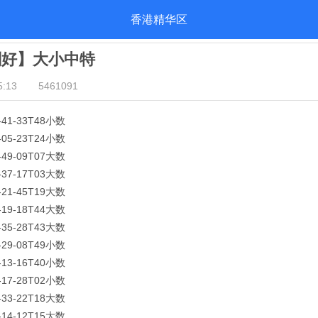
香港精华区
刚好】大小中特
:13
5461091
2-41-33T48小数
1-05-23T24小数
4-49-09T07大数
8-37-17T03大数
1-21-45T19大数
9-19-18T44大数
0-35-28T43大数
4-29-08T49小数
4-13-16T40小数
1-17-28T02小数
6-33-22T18大数
6-14-12T15大数