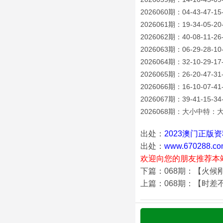
2026060期：04-43-47-1
2026061期：19-34-05-2
2026062期：40-08-11-2
2026063期：06-29-28-1
2026064期：32-10-29-1
2026065期：26-20-47-3
2026066期：16-10-07-4
2026067期：39-41-15-3
2026068期：大小中特：
出处：
2023澳门正版
出处：
www.670288.co
欢迎向您的朋友推荐本
下篇：068期：【火候
上篇：068期：【时差