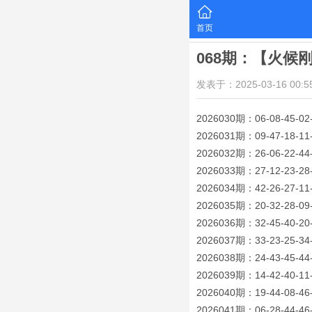
首页
068期：【火候
发表于：2025-03-16 00:55
2026030期：06-08-45-0
2026031期：09-47-18-1
2026032期：26-06-22-4
2026033期：27-12-23-2
2026034期：42-26-27-1
2026035期：20-32-28-0
2026036期：32-45-40-2
2026037期：33-23-25-3
2026038期：24-43-45-4
2026039期：14-42-40-1
2026040期：19-44-08-4
2026041期：06-28-44-4