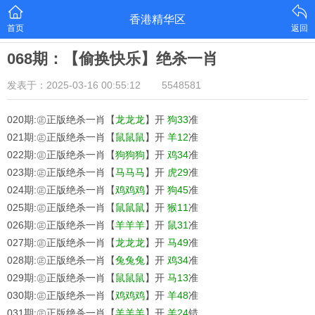
香港精华区
首页
返回
068期：【偷换快乐】绝杀一肖
发表于：2025-03-16 00:55:12
5548581
020期:㊣正版绝杀一肖【
龙龙龙
】开
狗33
准
021期:㊣正版绝杀一肖【
鼠鼠鼠
】开
羊12
准
022期:㊣正版绝杀一肖【
狗狗狗
】开
鸡34
准
023期:㊣正版绝杀一肖【
马马马
】开
虎29
准
024期:㊣正版绝杀一肖【
鸡鸡鸡
】开
狗45
准
025期:㊣正版绝杀一肖【
鼠鼠鼠
】开
猴11
准
026期:㊣正版绝杀一肖【
羊羊羊
】开
鼠31
准
027期:㊣正版绝杀一肖【
龙龙龙
】开
马49
准
028期:㊣正版绝杀一肖【
兔兔兔
】开
鸡34
准
029期:㊣正版绝杀一肖【
鼠鼠鼠
】开
马13
准
030期:㊣正版绝杀一肖
【
鸡鸡鸡
】开
羊48
准
031期:㊣正版绝杀一肖【
羊羊羊
】开
羊24
错