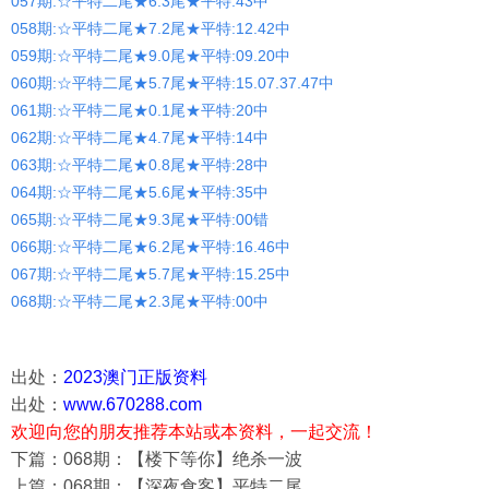
057期:☆平特二尾★6.3尾★平特:43中
058期:☆平特二尾★7.2尾★平特:12.42中
059期:☆平特二尾★9.0尾★平特:09.20中
060期:☆平特二尾★5.7尾★平特:15.07.37.47中
061期:☆平特二尾★0.1尾★平特:20中
062期:☆平特二尾★4.7尾★平特:14中
063期:☆平特二尾★0.8尾★平特:28中
064期:☆平特二尾★5.6尾★平特:35中
065期:☆平特二尾★9.3尾★平特:00错
066期:☆平特二尾★6.2尾★平特:16.46中
067期:☆平特二尾★5.7尾★平特:15.25中
068期:☆平特二尾★2.3尾★平特:00中
出处：
2023澳门正版资料
出处：
www.670288.com
欢迎向您的朋友推荐本站或本资料，一起交流！
下篇：068期：【楼下等你】绝杀一波
上篇：068期：【深夜食客】平特二尾