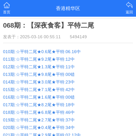
香港精华区
首页
返回
068期：【深夜食客】平特二尾
发表于：2025-03-16 00:55:11
5494149
010期:☆平特二尾★0.6尾★平特:06.16中
011期:☆平特二尾★9.2尾★平特:12中
012期:☆平特二尾★1.3尾★平特:11中
013期:☆平特二尾★9.8尾★平特:00错
014期:☆平特二尾★3.0尾★平特:23中
015期:☆平特二尾★7.1尾★平特:42中
016期:☆平特二尾★1.6尾★平特:00错
017期:☆平特二尾★8.2尾★平特:18中
018期:☆平特二尾★6.8尾★平特:46中
019期:☆平特二尾★2.7尾★平特:37中
020期:☆平特二尾★0.4尾★平特:34中
021期:☆平特二尾★2.9尾★平特:02.12中