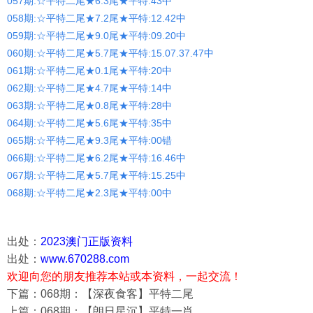
057期:☆平特二尾★6.3尾★平特:43中
058期:☆平特二尾★7.2尾★平特:12.42中
059期:☆平特二尾★9.0尾★平特:09.20中
060期:☆平特二尾★5.7尾★平特:15.07.37.47中
061期:☆平特二尾★0.1尾★平特:20中
062期:☆平特二尾★4.7尾★平特:14中
063期:☆平特二尾★0.8尾★平特:28中
064期:☆平特二尾★5.6尾★平特:35中
065期:☆平特二尾★9.3尾★平特:00错
066期:☆平特二尾★6.2尾★平特:16.46中
067期:☆平特二尾★5.7尾★平特:15.25中
068期:☆平特二尾★2.3尾★平特:00中
出处：
2023澳门正版资料
出处：
www.670288.com
欢迎向您的朋友推荐本站或本资料，一起交流！
下篇：068期：【深夜食客】平特二尾
上篇：068期：【朗日星沉】平特一肖