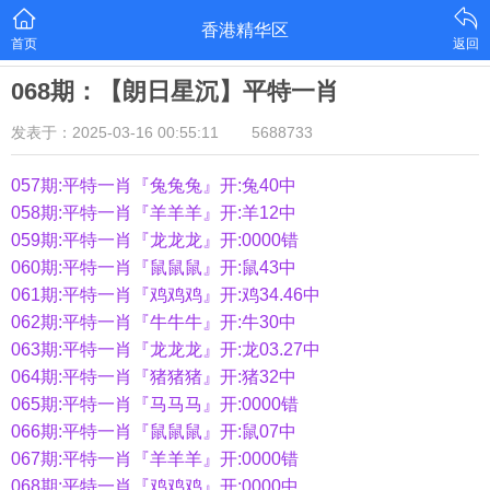
香港精华区
首页
返回
068期：【朗日星沉】平特一肖
发表于：2025-03-16 00:55:11
5688733
057期:平特一肖『兔兔兔』开:兔40中
058期:平特一肖『羊羊羊』开:羊12中
059期:平特一肖『龙龙龙』开:0000错
060期:平特一肖『鼠鼠鼠』开:鼠43中
061期:平特一肖『鸡鸡鸡』开:鸡34.46中
062期:平特一肖『牛牛牛』开:牛30中
063期:平特一肖『龙龙龙』开:龙03.27中
064期:平特一肖『猪猪猪』开:猪32中
065期:平特一肖『马马马』开:0000错
066期:平特一肖『鼠鼠鼠』开:鼠07中
067期:平特一肖『羊羊羊』开:0000错
068期:平特一肖『鸡鸡鸡』开:0000中