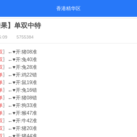
香港精华区
糖果】单双中特
:09
5755384
双
〗←♥开:猪08准
双
〗←♥开:兔40准
双
〗←♥开:兔28准
单
〗←♥开:鸡22错
单
〗←♥开:鼠19准
单
〗←♥开:兔16错
单
〗←♥开:猪08错
单
〗←♥开:狗33准
单
〗←♥开:猴47准
双
〗←♥开:牛42准
双
〗←♥开:猪20准
双
〗←♥开:猪44准