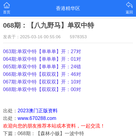
香港精华区
首页
返回
068期：【八九野马】单双中特
发表于：2025-03-16 00:55:06
5978353
063期:单双中特【单单单
】开：27对
064期:单双中特【单单单
】开：01对
065期:单双中特【单单单
】开：24错
066期:单双中特【双双双
】开：46对
067期:单双中特【双双双
】开：10对
068期:单双中特【双双双
】开：00对
出处：
2023澳门正版资料
出处：
www.670288.com
欢迎向您的朋友推荐本站或本资料，一起交流！
下篇：068期：【森林小贩】一波中特