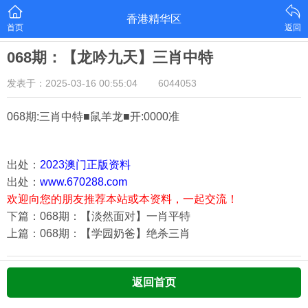
香港精华区
首页
返回
068期：【龙吟九天】三肖中特
发表于：2025-03-16 00:55:04
6044053
068期:三肖中特■鼠羊龙
■开:0000准
出处：
2023澳门正版资料
出处：
www.670288.com
欢迎向您的朋友推荐本站或本资料，一起交流！
下篇：068期：【淡然面对】一肖平特
上篇：068期：【学园奶爸】绝杀三肖
返回首页