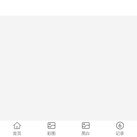
首页
彩图
黑白
记录