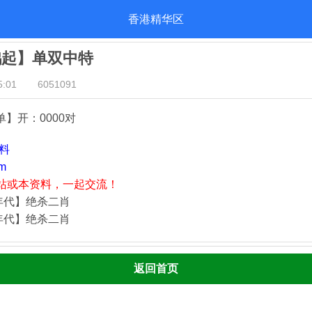
香港精华区
鹊起】单双中特
:01
6051091
单
】开：0000对
资料
m
站或本资料，一起交流！
年代】绝杀二肖
年代】绝杀二肖
返回首页