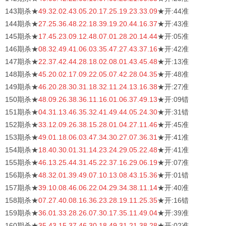
143期杀★
49.32.02.43.05.20.17.25.19.23.33.09
★开:44准
144期杀★
27.25.36.48.22.18.39.19.20.44.16.37
★开:43准
145期杀★
17.45.23.09.12.48.07.01.28.20.14.44
★开:05准
146期杀★
08.32.49.41.06.03.35.47.27.43.37.16
★开:42准
147期杀★
22.37.42.44.28.18.02.08.01.43.45.48
★开:13准
148期杀★
45.20.02.17.09.22.05.07.42.28.04.35
★开:48准
149期杀★
46.20.28.30.31.18.32.11.24.13.16.38
★开:27准
150期杀★
48.09.26.38.36.11.16.01.06.37.49.13
★开:09错
151期杀★
04.31.13.46.35.32.41.49.44.05.24.30
★开:31错
152期杀★
33.12.09.26.38.15.28.01.04.27.11.46
★开:45准
153期杀★
49.01.18.06.03.47.34.30.27.07.36.31
★开:41准
154期杀★
18.40.30.01.31.14.23.24.29.05.22.48
★开:41准
155期杀★
46.13.25.44.31.45.22.37.16.29.06.19
★开:07准
156期杀★
48.32.01.39.49.07.10.13.08.43.15.36
★开:01错
157期杀★
39.10.08.46.06.22.04.29.34.38.11.14
★开:40准
158期杀★
07.27.40.08.16.36.23.28.19.11.25.35
★开:16错
159期杀★
36.01.33.28.26.07.30.17.35.11.49.04
★开:39准
160期杀★
35.43.15.37.46.30.18.49.31.21.38.28
★开:02准