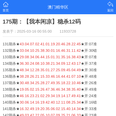
澳门精华区
首页
返回
175期：【我本闲凉】稳杀12码
发表于：2025-03-16 00:55:00
11933728
131期杀★
43.04.07.02.41.01.19.20.46.28.22.45
★开:07准
132期杀★
33.04.10.25.38.30.01.16.46.31.11.42
★开:30错
133期杀★
29.08.34.06.44.15.01.31.35.16.38.43
★开:07准
134期杀★
36.30.24.08.10.38.21.34.09.12.43.17
★开:37准
135期杀★
48.34.12.28.35.01.27.25.09.45.04.49
★开:30准
136期杀★
38.28.26.21.15.33.46.16.44.41.07.10
★开:48准
137期杀★
30.48.34.25.28.27.49.35.18.22.10.46
★开:26准
138期杀★
19.05.02.15.26.47.36.46.34.38.35.40
★开:49准
139期杀★
46.16.23.21.02.29.34.19.14.17.49.41
★开:24准
140期杀★
30.06.14.16.19.42.40.12.11.08.25.34
★开:16错
141期杀★
16.32.49.19.20.35.06.02.15.40.14.34
★开:33准
142期杀★
49.03.42.22.05.10.07.09.25.21.06.33
★开:23准