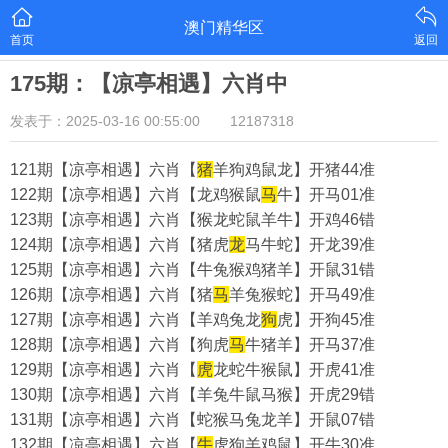
澳门精华区
首页
返回
175期：【凉亭相遇】六肖中
发表于：2025-03-16 00:55:00
12187318
121期【凉亭相遇】六肖【
猪
羊狗鸡鼠龙】
开猪44准
122期【凉亭相遇】六肖【龙鸡猴鼠
马
牛】
开马01准
123期【凉亭相遇】六肖【猴龙蛇鼠羊牛】
开鸡46错
124期【凉亭相遇】六肖【猪虎
龙
马牛蛇】
开龙39准
125期【凉亭相遇】六肖【牛兔猴鸡猪羊】
开鼠31错
126期【凉亭相遇】六肖【猪
马
羊兔猴蛇】
开马49准
127期【凉亭相遇】六肖【羊鸡兔龙
狗
虎】
开狗45准
128期【凉亭相遇】六肖【狗虎
马
牛猪羊】
开马37准
129期【凉亭相遇】六肖【
虎
龙蛇牛猴鼠】
开虎41准
130期【凉亭相遇】六肖【羊兔牛鼠马猴】
开虎29错
131期【凉亭相遇】六肖【蛇猴马兔龙羊】
开鼠07错
132期【凉亭相遇】六肖【
牛
虎狗羊鸡鼠】
开牛30准