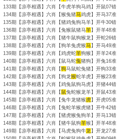
133期【凉亭相遇】六肖【牛虎羊狗马鸡】
开鼠07错
134期【凉亭相遇】六肖【猴兔猪
马
鸡虎】
开马37准
135期【凉亭相遇】六肖【猪鸡兔狗马羊】
开牛30错
136期【凉亭相遇】六肖【兔猴鼠猪马
羊
】
开羊48准
137期【凉亭相遇】六肖【猪牛鼠狗猴龙】
开蛇26错
138期【凉亭相遇】六肖【狗羊兔虎猴
马
】
开马49准
139期【凉亭相遇】六肖【鸡虎蛇
羊
狗猴】
开羊24准
140期【凉亭相遇】六肖【鼠马蛇
兔
猪狗】
开兔16准
141期【凉亭相遇】六肖【
狗
马鼠蛇兔猪】
开狗33准
142期【凉亭相遇】六肖【狗龙
猴
蛇羊虎】
开猴23准
143期【凉亭相遇】六肖【鸡兔鼠狗马虎】
开猪44错
144期【凉亭相遇】六肖【
鼠
兔蛇猴龙羊】
开鼠43准
145期【凉亭相遇】六肖【兔牛龙猪猴
虎
】
开虎05准
146期【凉亭相遇】六肖【兔蛇羊猴虎猪】
开牛42错
147期【凉亭相遇】六肖【猪虎猴兔狗羊】
开马13错
148期【凉亭相遇】六肖【猪牛鼠狗
羊
猴】
开羊48准
149期【凉亭相遇】六肖【马虎兔狗牛
龙
】
开龙27准
150期【凉亭相遇】六肖【蛇猴鼠鸡兔虎】
开狗09错