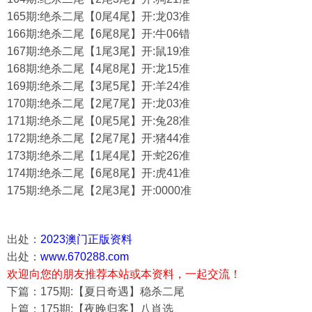
165期:绝杀二尾【0尾4尾】开:龙03准
166期:绝杀二尾【6尾8尾】开:牛06错
167期:绝杀二尾【1尾3尾】开:鼠19准
168期:绝杀二尾【4尾8尾】开:龙15准
169期:绝杀二尾【3尾5尾】开:羊24准
170期:绝杀二尾【2尾7尾】开:龙03准
171期:绝杀二尾【0尾5尾】开:兔28准
172期:绝杀二尾【2尾7尾】开:猪44准
173期:绝杀二尾【1尾4尾】开:蛇26准
174期:绝杀二尾【6尾8尾】开:虎41准
175期:绝杀二尾【2尾3尾】开:0000准
出处：
2023澳门正版资料
出处：
www.670288.com
欢迎向您的朋友推荐本站或本资料，一起交流！
下篇：175期:【夏日奇遇】稳杀二尾
上篇：175期:【夜晚归客】八肖选