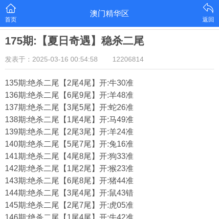
澳门精华区
首页
返回
175期:【夏日奇遇】稳杀二尾
发表于：2025-03-16 00:54:58
12206814
135期:绝杀二尾【2尾4尾】开:牛30准
136期:绝杀二尾【6尾9尾】开:羊48准
137期:绝杀二尾【3尾5尾】开:蛇26准
138期:绝杀二尾【1尾4尾】开:马49准
139期:绝杀二尾【2尾3尾】开:羊24准
140期:绝杀二尾【5尾7尾】开:兔16准
141期:绝杀二尾【4尾8尾】开:狗33准
142期:绝杀二尾【1尾2尾】开:猴23准
143期:绝杀二尾【6尾8尾】开:猪44准
144期:绝杀二尾【3尾4尾】开:鼠43错
145期:绝杀二尾【2尾7尾】开:虎05准
146期:绝杀二尾【1尾4尾】开:牛42准