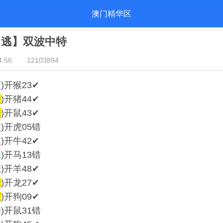
澳门精华区
出逃】双波中特
:56
12103894
蓝
)开猴23✔
绿
)开猪44✔
绿
)开鼠43✔
红
)开虎05错
红
)开牛42✔
绿
)开马13错
绿
)开羊48✔
绿
)开龙27✔
蓝
)开狗09✔
绿
)开鼠31错