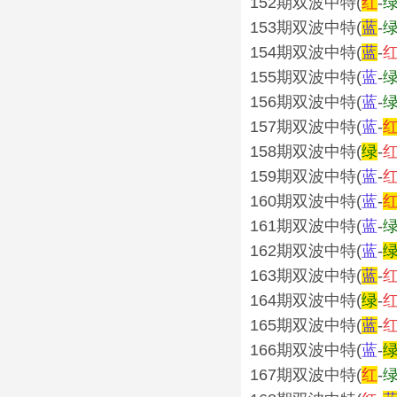
152期双波中特(
红
-
153期双波中特(
蓝
-
154期双波中特(
蓝
-
155期双波中特(
蓝
-
156期双波中特(
蓝
-
157期双波中特(
蓝
-
158期双波中特(
绿
-
159期双波中特(
蓝
-
160期双波中特(
蓝
-
161期双波中特(
蓝
-
162期双波中特(
蓝
-
163期双波中特(
蓝
-
164期双波中特(
绿
-
165期双波中特(
蓝
-
166期双波中特(
蓝
-
167期双波中特(
红
-