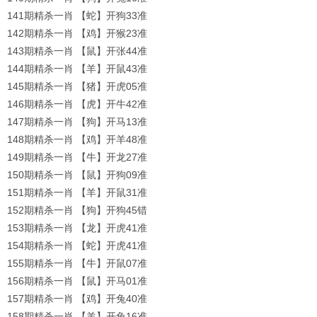
141期精杀一肖 【蛇】开狗33准
142期精杀一肖 【鸡】开猴23准
143期精杀一肖 【鼠】开张44准
144期精杀一肖 【羊】开鼠43准
145期精杀一肖 【猪】开虎05准
146期精杀一肖 【虎】开牛42准
147期精杀一肖 【狗】开马13准
148期精杀一肖 【鸡】开羊48准
149期精杀一肖 【牛】开龙27准
150期精杀一肖 【鼠】开狗09准
151期精杀一肖 【羊】开鼠31准
152期精杀一肖 【狗】开狗45错
153期精杀一肖 【龙】开虎41准
154期精杀一肖 【蛇】开虎41准
155期精杀一肖 【牛】开鼠07准
156期精杀一肖 【鼠】开马01准
157期精杀一肖 【鸡】开兔40准
158期精杀一肖 【羊】开兔16准