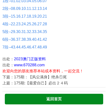
1段--01.02.03.04.05.06.07
2段--08.09.10.11.12.13.14
3段--15.16.17.18.19.20.21
4段--22.23.24.25.26.27.28
5段--29.30.31.32.33.34.35
6段--36.37.38.39.40.41.42
7段--43.44.45.46.47.48.49
出处：
2023澳门正版资料
出处：
www.670288.com
欢迎向您的朋友推荐本站或本资料，一起交流！
下篇：175期：【风尘满身】绝杀①尾
上篇：175期:【最爱自己】必出２４码
返回首页